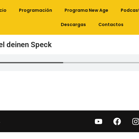
icio
Programación
Programa New Age
Podcas
Descargas
Contactos
el deinen Speck
.