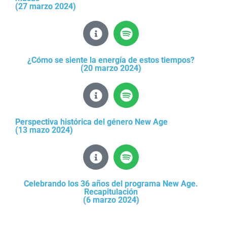
(27 marzo 2024)
¿Cómo se siente la energía de estos tiempos?
(20 marzo 2024)
Perspectiva histórica del género New Age
(13 mazo 2024)
Celebrando los 36 años del programa New Age.
Recapitulación
(6 marzo 2024)