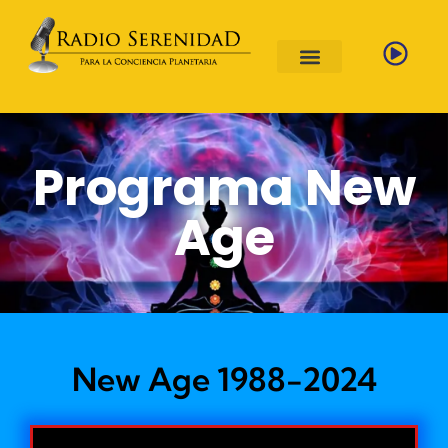
Programa New
Age
New Age 1988-2024