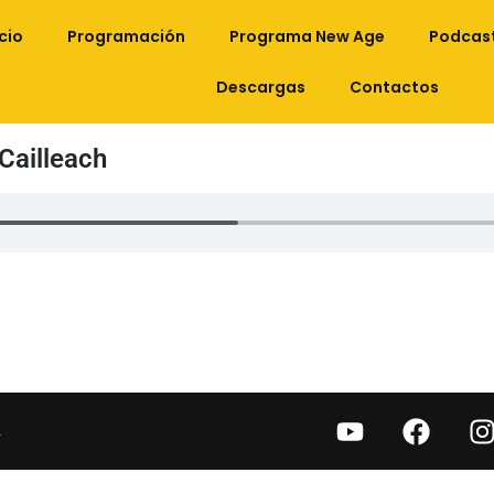
icio
Programación
Programa New Age
Podcas
Descargas
Contactos
 Cailleach
.